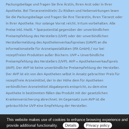
Packungsbeilage und fragen Sie Ihre Ärztin, Ihren Arzt oder in Ihrer
Apotheke. Bei Tierarzneimitteln: Zu Risiken und Nebenwirkungen lesen
Sie die Packungsbeilage und fragen Sie Ihre Tierärztin, Ihren Tierarzt oder
in Ihrer Apotheke. Nur solange Vorrat reicht. Irrtum vorbehalten. Alle
Preise inkl. MwSt. * Sparpotential gegenüber der unverbindlichen
Preisempfehlung des Herstellers (UVP) oder der unverbindlichen
Herstellermeldung des Apothekenverkaufspreises (UAVP) an die
Informationsstelle für Arzneispezialitäten (IFA GmbH) / nur bei
rezeptfreien Produkten außer Büchern. UVP = Unverbindliche
Preisempfehlung des Herstellers (UVP). AVP = Apothekenverkaufspreis
(AVP). Der AVP ist keine unverbindliche Preisempfehlung der Hersteller.
Der AVP ist ein von den Apotheken selbst in Ansatz gebrachter Preis für
rezeptfreie Arzneimittel, der in der Höhe dem für Apotheken
verbindlichen Arzneimittel Abgabepreis entspricht, zu dem eine
Apotheke in bestimmten Fällen das Produkt mit der gesetzlichen
Krankenversicherung abrechnet. Im Gegensatz zum AVP ist die
gebräuchliche UVP eine Empfehlung der Hersteller.
This website makes use of cookies to enhance browsing experience and
provide additional functionality.
Details
Privacy policy