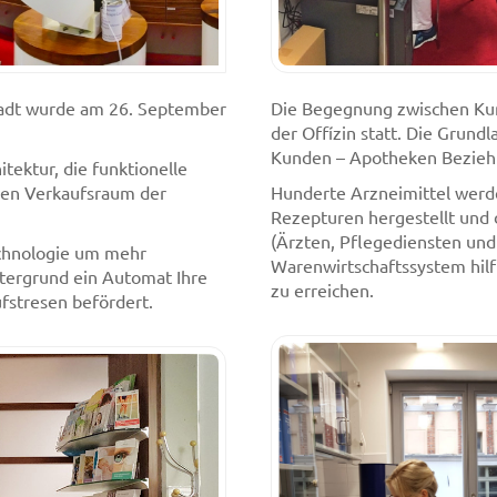
tadt wurde am 26. September
Die Begegnung zwischen Kun
der Offízin statt. Die Grund
Kunden – Apotheken Beziehu
ektur, die funktionelle
den Verkaufsraum der
Hunderte Arzneimittel werde
Rezepturen hergestellt und
(Ärzten, Pflegediensten und
chnologie um mehr
Warenwirtschaftssystem hilf
ntergrund ein Automat Ihre
zu erreichen.
fstresen befördert.