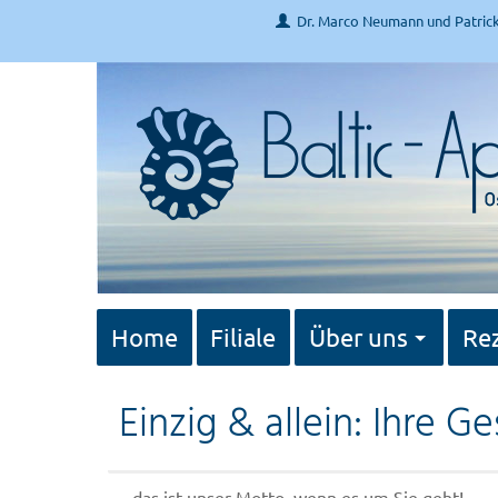
Dr. Marco Neumann und Patric
Home
Filiale
Über uns
Re
Einzig & allein: Ihre G
...das ist unser Motto, wenn es um Sie geht!