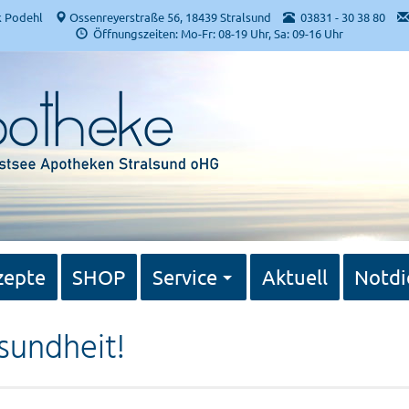
k Podehl
Ossenreyerstraße 56, 18439 Stralsund
03831 - 30 38 80
Öffnungszeiten: Mo-Fr: 08-19 Uhr, Sa: 09-16 Uhr
zepte
SHOP
Service
Aktuell
Notdi
esundheit!