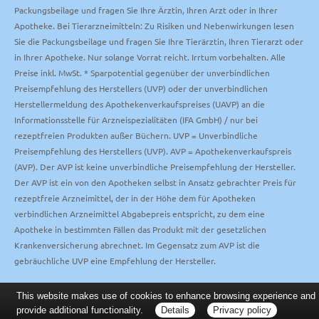
Packungsbeilage und fragen Sie Ihre Ärztin, Ihren Arzt oder in Ihrer
Apotheke. Bei Tierarzneimitteln: Zu Risiken und Nebenwirkungen lesen
Sie die Packungsbeilage und fragen Sie Ihre Tierärztin, Ihren Tierarzt oder
in Ihrer Apotheke. Nur solange Vorrat reicht. Irrtum vorbehalten. Alle
Preise inkl. MwSt. * Sparpotential gegenüber der unverbindlichen
Preisempfehlung des Herstellers (UVP) oder der unverbindlichen
Herstellermeldung des Apothekenverkaufspreises (UAVP) an die
Informationsstelle für Arzneispezialitäten (IFA GmbH) / nur bei
rezeptfreien Produkten außer Büchern. UVP = Unverbindliche
Preisempfehlung des Herstellers (UVP). AVP = Apothekenverkaufspreis
(AVP). Der AVP ist keine unverbindliche Preisempfehlung der Hersteller.
Der AVP ist ein von den Apotheken selbst in Ansatz gebrachter Preis für
rezeptfreie Arzneimittel, der in der Höhe dem für Apotheken
verbindlichen Arzneimittel Abgabepreis entspricht, zu dem eine
Apotheke in bestimmten Fällen das Produkt mit der gesetzlichen
Krankenversicherung abrechnet. Im Gegensatz zum AVP ist die
gebräuchliche UVP eine Empfehlung der Hersteller.
This website makes use of cookies to enhance browsing experience and
provide additional functionality.
Details
Privacy policy