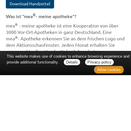
Download Handzettel
®
Was ist "mea
- meine apotheke"?
®
mea
- meine apotheke ist eine Kooperation von über
3000 Vor-Ort-Apotheken in ganz Deutschland. Eine
®
mea
- Apotheke erkennen Sie an dem frischen Logo und
dem Aktionsschaufenster. Jeden Monat erhalten Sie
unseren aktuellen Handzettel mit Angeboten.
This website makes use of cookies to enhance browsing experience and
Mehr Informationen:
www.meineapotheke.de
provide additional functionality.
Details
Privacy policy
Allow cookies
Home
Kontakt
Sitemap
Datenschutz
Verbraucherrechte
Barrierefreiheit
Impressum