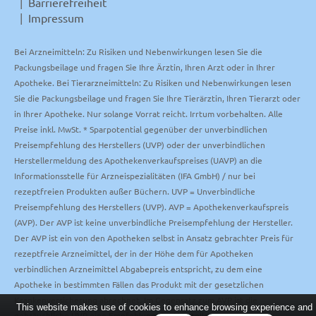
Barrierefreiheit
Impressum
Bei Arzneimitteln: Zu Risiken und Nebenwirkungen lesen Sie die
Packungsbeilage und fragen Sie Ihre Ärztin, Ihren Arzt oder in Ihrer
Apotheke. Bei Tierarzneimitteln: Zu Risiken und Nebenwirkungen lesen
Sie die Packungsbeilage und fragen Sie Ihre Tierärztin, Ihren Tierarzt oder
in Ihrer Apotheke. Nur solange Vorrat reicht. Irrtum vorbehalten. Alle
Preise inkl. MwSt. * Sparpotential gegenüber der unverbindlichen
Preisempfehlung des Herstellers (UVP) oder der unverbindlichen
Herstellermeldung des Apothekenverkaufspreises (UAVP) an die
Informationsstelle für Arzneispezialitäten (IFA GmbH) / nur bei
rezeptfreien Produkten außer Büchern. UVP = Unverbindliche
Preisempfehlung des Herstellers (UVP). AVP = Apothekenverkaufspreis
(AVP). Der AVP ist keine unverbindliche Preisempfehlung der Hersteller.
Der AVP ist ein von den Apotheken selbst in Ansatz gebrachter Preis für
rezeptfreie Arzneimittel, der in der Höhe dem für Apotheken
verbindlichen Arzneimittel Abgabepreis entspricht, zu dem eine
Apotheke in bestimmten Fällen das Produkt mit der gesetzlichen
Krankenversicherung abrechnet. Im Gegensatz zum AVP ist die
This website makes use of cookies to enhance browsing experience and
gebräuchliche UVP eine Empfehlung der Hersteller.